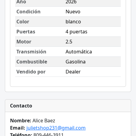
Año
2026
Condición
Nuevo
Color
blanco
Puertas
4 puertas
Motor
2.5
Transmisión
Automática
Combustible
Gasolina
Vendido por
Dealer
Contacto
Nombre:
Alice Baez
Email:
julietshop231@gmail.com
Teléfono:
809-446-3911