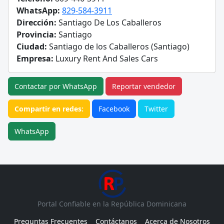
WhatsApp:
829-584-3911
Dirección:
Santiago De Los Caballeros
Provincia:
Santiago
Ciudad:
Santiago de los Caballeros (Santiago)
Empresa:
Luxury Rent And Sales Cars
Contactar por WhatsApp
Reportar vendedor
Compartir en redes:
Facebook
Twitter
WhatsApp
Portal Confiable en la República Dominicana
Preguntas Frecuentes
Contáctanos
Acerca de Nosotros